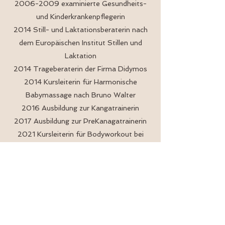
2006-2009
examinierte Gesundheits-
und Kinderkrankenpflegerin
2014 Still- und Laktationsberaterin nach
dem Europäischen Institut Stillen und
Laktation
2014 Trageberaterin der Firma Didymos
2014 Kursleiterin für Harmonische
Babymassage nach Bruno Walter
2016 Ausbildung zur Kangatrainerin
2017 Ausbildung zur PreKanagatrainerin
2021 Kursleiterin für Bodyworkout bei
SuperMamaFitness
2022 Kursleiterin für BabySteps bei
Akademie Einfach Eltern
2025 Kursleiterin für Faszientraining bei
SuperMamaFitness
2026 in Ausbildung Rückbildungsexperte